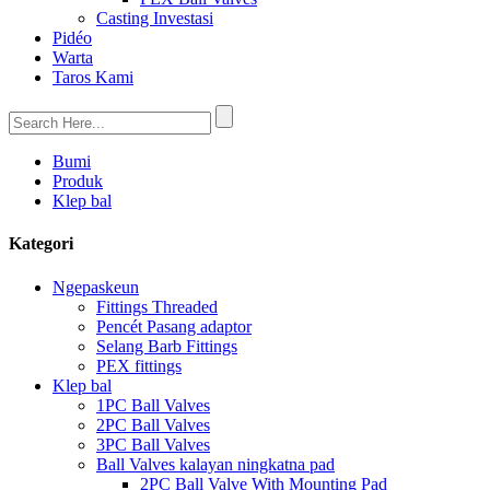
Casting Investasi
Pidéo
Warta
Taros Kami
Bumi
Produk
Klep bal
Kategori
Ngepaskeun
Fittings Threaded
Pencét Pasang adaptor
Selang Barb Fittings
PEX fittings
Klep bal
1PC Ball Valves
2PC Ball Valves
3PC Ball Valves
Ball Valves kalayan ningkatna pad
2PC Ball Valve With Mounting Pad