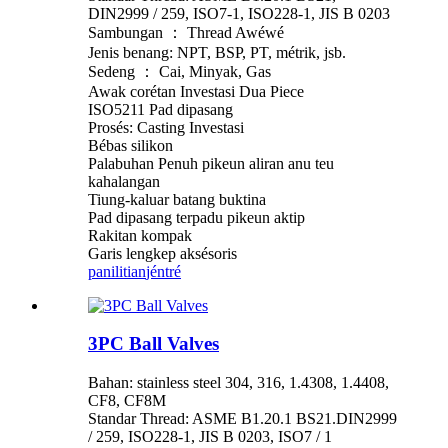
DIN2999 / 259, ISO7-1, ISO228-1, JIS B 0203
Sambungan ： Thread Awéwé
Jenis benang: NPT, BSP, PT, métrik, jsb.
Sedeng ： Cai, Minyak, Gas
Awak corétan Investasi Dua Piece
ISO5211 Pad dipasang
Prosés: Casting Investasi
Bébas silikon
Palabuhan Penuh pikeun aliran anu teu
kahalangan
Tiung-kaluar batang buktina
Pad dipasang terpadu pikeun aktip
Rakitan kompak
Garis lengkep aksésoris
panilitian
jéntré
3PC Ball Valves
Bahan: stainless steel 304, 316, 1.4308, 1.4408,
CF8, CF8M
Standar Thread: ASME B1.20.1 BS21.DIN2999
/ 259, ISO228-1, JIS B 0203, ISO7 / 1