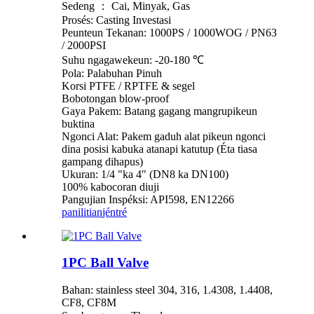
Sedeng ： Cai, Minyak, Gas
Prosés: Casting Investasi
Peunteun Tekanan: 1000PS / 1000WOG / PN63
/ 2000PSI
Suhu ngagawekeun: -20-180 ℃
Pola: Palabuhan Pinuh
Korsi PTFE / RPTFE & segel
Bobotongan blow-proof
Gaya Pakem: Batang gagang mangrupikeun
buktina
Ngonci Alat: Pakem gaduh alat pikeun ngonci
dina posisi kabuka atanapi katutup (Éta tiasa
gampang dihapus)
Ukuran: 1/4 "ka 4" (DN8 ka DN100)
100% kabocoran diuji
Pangujian Inspéksi: API598, EN12266
panilitian
jéntré
1PC Ball Valve
Bahan: stainless steel 304, 316, 1.4308, 1.4408,
CF8, CF8M