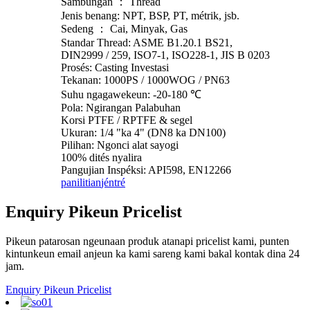
Sambungan ： Thread
Jenis benang: NPT, BSP, PT, métrik, jsb.
Sedeng ： Cai, Minyak, Gas
Standar Thread: ASME B1.20.1 BS21,
DIN2999 / 259, ISO7-1, ISO228-1, JIS B 0203
Prosés: Casting Investasi
Tekanan: 1000PS / 1000WOG / PN63
Suhu ngagawekeun: -20-180 ℃
Pola: Ngirangan Palabuhan
Korsi PTFE / RPTFE & segel
Ukuran: 1/4 "ka 4" (DN8 ka DN100)
Pilihan: Ngonci alat sayogi
100% dités nyalira
Pangujian Inspéksi: API598, EN12266
panilitian
jéntré
Enquiry Pikeun Pricelist
Pikeun patarosan ngeunaan produk atanapi pricelist kami, punten
kintunkeun email anjeun ka kami sareng kami bakal kontak dina 24
jam.
Enquiry Pikeun Pricelist