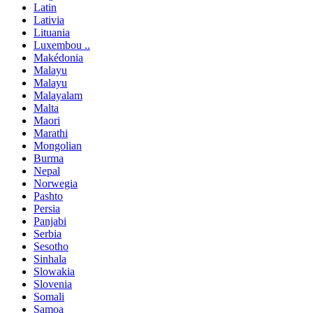
Latin
Lativia
Lituania
Luxembou ..
Makédonia
Malayu
Malayu
Malayalam
Malta
Maori
Marathi
Mongolian
Burma
Nepal
Norwegia
Pashto
Persia
Panjabi
Serbia
Sesotho
Sinhala
Slowakia
Slovenia
Somali
Samoa