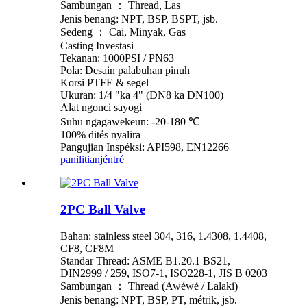
Sambungan ： Thread, Las
Jenis benang: NPT, BSP, BSPT, jsb.
Sedeng ： Cai, Minyak, Gas
Casting Investasi
Tekanan: 1000PSI / PN63
Pola: Desain palabuhan pinuh
Korsi PTFE & segel
Ukuran: 1/4 "ka 4" (DN8 ka DN100)
Alat ngonci sayogi
Suhu ngagawekeun: -20-180 ℃
100% dités nyalira
Pangujian Inspéksi: API598, EN12266
panilitian
jéntré
2PC Ball Valve
Bahan: stainless steel 304, 316, 1.4308, 1.4408,
CF8, CF8M
Standar Thread: ASME B1.20.1 BS21,
DIN2999 / 259, ISO7-1, ISO228-1, JIS B 0203
Sambungan ： Thread (Awéwé / Lalaki)
Jenis benang: NPT, BSP, PT, métrik, jsb.