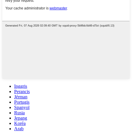
Inggris
Perancis
Jérman
Portugis
Spanyol
Rusia
Jepang
Koréa
Arab