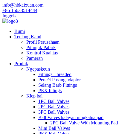
info@hbkaixuan.com
+86 15633514444
Inggris
Bumi
Tentang Kami
Profil Perusahaan
Pitunjuk Pabrik
Kontrol Kualitas
Pameran
Produk
Ngepaskeun
Fittings Threaded
Pencét Pasang adaptor
Selang Barb Fittings
PEX fittings
Klep bal
1PC Ball Valves
2PC Ball Valves
3PC Ball Valves
Ball Valves kalayan ningkatna pad
2PC Ball Valve With Mounting Pad
Mini Ball Valves
PEX Ball Valves