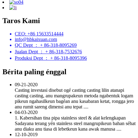
Taros Kami
CEO: +86 15633514444
info@hbkaixuan.com
QC Dept ： + 86-318-8095269
Jualan Dept ： + 86-318-7532676
Produksi Dept ： + 86-318-8095396
Bérita paling énggal
09-21-2020
Casting investasi disebut ogé casting casting lilin atanapi
casting casting, anu mangrupakeun metoda ngabentuk logam
pikeun ngahasilkeun bagéan anu kasabaran ketat, rongga jero
anu rumit sareng dimensi anu tepat ....
04-03-2020
1. Kabersihan tina pipa stainless steel & alat kelengkapan
Sadayana terang yén stainless steel mangrupikeun bahan séhat
anu diaku anu tiasa di lebetkeun kana awak manusa ....
12-10-2019