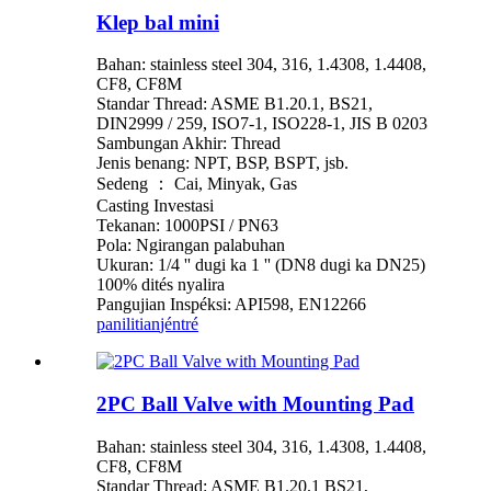
Klep bal mini
Bahan: stainless steel 304, 316, 1.4308, 1.4408,
CF8, CF8M
Standar Thread: ASME B1.20.1, BS21,
DIN2999 / 259, ISO7-1, ISO228-1, JIS B 0203
Sambungan Akhir: Thread
Jenis benang: NPT, BSP, BSPT, jsb.
Sedeng ： Cai, Minyak, Gas
Casting Investasi
Tekanan: 1000PSI / PN63
Pola: Ngirangan palabuhan
Ukuran: 1/4 '' dugi ka 1 '' (DN8 dugi ka DN25)
100% dités nyalira
Pangujian Inspéksi: API598, EN12266
panilitian
jéntré
2PC Ball Valve with Mounting Pad
Bahan: stainless steel 304, 316, 1.4308, 1.4408,
CF8, CF8M
Standar Thread: ASME B1.20.1 BS21,