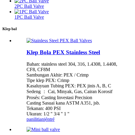
2PC Ball Valve
1PC Ball Valve
Klep bal
Klep Bola PEX Stainless Steel
Bahan: stainless steel 304, 316, 1.4308, 1.4408,
CF8, CF8M
Sambungan Akhir: PEX / Crimp
Tipe klep PEX: Crimp
Kasaluyuan Tubing PEX: PEX jinis A, B, C
Sedeng ： Cai, Minyak, Gas, Cairan Korosif
Prosés: Casting Investasi Precision
Casting Sasuai kana ASTM A351, jsb.
Tekanan: 400 PSI
Ukuran: 1/2 '' 3/4 '' 1 ''
panilitian
jéntré