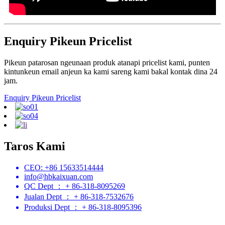
Enquiry Pikeun Pricelist
Pikeun patarosan ngeunaan produk atanapi pricelist kami, punten
kintunkeun email anjeun ka kami sareng kami bakal kontak dina 24
jam.
Enquiry Pikeun Pricelist
Taros Kami
CEO: +86 15633514444
info@hbkaixuan.com
QC Dept ： + 86-318-8095269
Jualan Dept ： + 86-318-7532676
Produksi Dept ： + 86-318-8095396