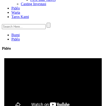
Casting Investasi
Pidéo
Warta
Taros Kami
Bumi
Pidéo
Pidéo