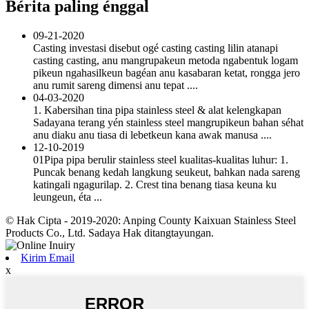
Bérita paling énggal
09-21-2020
Casting investasi disebut ogé casting casting lilin atanapi
casting casting, anu mangrupakeun metoda ngabentuk logam
pikeun ngahasilkeun bagéan anu kasabaran ketat, rongga jero
anu rumit sareng dimensi anu tepat ....
04-03-2020
1. Kabersihan tina pipa stainless steel & alat kelengkapan
Sadayana terang yén stainless steel mangrupikeun bahan séhat
anu diaku anu tiasa di lebetkeun kana awak manusa ....
12-10-2019
01Pipa pipa berulir stainless steel kualitas-kualitas luhur: 1.
Puncak benang kedah langkung seukeut, bahkan nada sareng
katingali ngagurilap. 2. Crest tina benang tiasa keuna ku
leungeun, éta ...
© Hak Cipta - 2019-2020: Anping County Kaixuan Stainless Steel
Products Co., Ltd. Sadaya Hak ditangtayungan.
Kirim Email
x