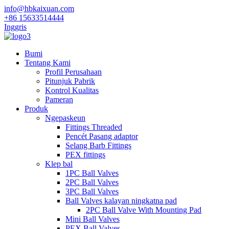
info@hbkaixuan.com
+86 15633514444
Inggris
Bumi
Tentang Kami
Profil Perusahaan
Pitunjuk Pabrik
Kontrol Kualitas
Pameran
Produk
Ngepaskeun
Fittings Threaded
Pencét Pasang adaptor
Selang Barb Fittings
PEX fittings
Klep bal
1PC Ball Valves
2PC Ball Valves
3PC Ball Valves
Ball Valves kalayan ningkatna pad
2PC Ball Valve With Mounting Pad
Mini Ball Valves
PEX Ball Valves