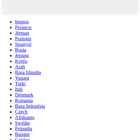
Inggris
Perancis
Jérman
Portugis
Spanyol
Rusia
Jepang
Koréa
Arab
Basa Irlandia
Yunani
Turki
Itali
Dénmark
Romania
Basa Indonésia
Czech
Afrikaans
Swédia
Polandia
Basque
Catalan