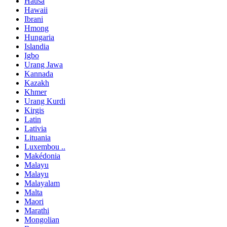
Hausa
Hawaii
Ibrani
Hmong
Hungaria
Islandia
Igbo
Urang Jawa
Kannada
Kazakh
Khmer
Urang Kurdi
Kirgis
Latin
Lativia
Lituania
Luxembou ..
Makédonia
Malayu
Malayu
Malayalam
Malta
Maori
Marathi
Mongolian