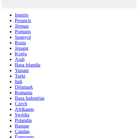
Inggris
Perancis
Jérman
Portugis
Spanyol
Rusia
Jepang
Koréa
Arab
Basa Irlandia
Yunani
Turki
Itali
Dénmark
Romania
Basa Indonésia
Czech
Afrikaans
Swédia
Polandia
Basque
Catalan
Ésperanto