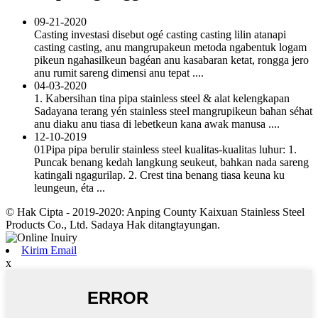
09-21-2020
Casting investasi disebut ogé casting casting lilin atanapi
casting casting, anu mangrupakeun metoda ngabentuk logam
pikeun ngahasilkeun bagéan anu kasabaran ketat, rongga jero
anu rumit sareng dimensi anu tepat ....
04-03-2020
1. Kabersihan tina pipa stainless steel & alat kelengkapan
Sadayana terang yén stainless steel mangrupikeun bahan séhat
anu diaku anu tiasa di lebetkeun kana awak manusa ....
12-10-2019
01Pipa pipa berulir stainless steel kualitas-kualitas luhur: 1.
Puncak benang kedah langkung seukeut, bahkan nada sareng
katingali ngagurilap. 2. Crest tina benang tiasa keuna ku
leungeun, éta ...
© Hak Cipta - 2019-2020: Anping County Kaixuan Stainless Steel
Products Co., Ltd. Sadaya Hak ditangtayungan.
Kirim Email
x