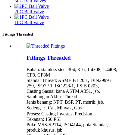
3PC Ball Valves
2PC Ball Valve
1PC Ball Valve
Fittings Threaded
Fittings Threaded
Bahan: stainless steel 304, 316, 1.4308, 1.4408,
CF8, CF8M
Standar Thread: ASME B1.20.1, DIN2999 /
259, ISO7 / 1, ISO228-1, JIS B 0203,
Casting Sasuai kana ASTM A351, jsb.
Sambungan Akhir: Thread
Jenis benang: NPT, BSP, PT, métrik, jsb.
Sedeng ： Cai, Minyak, Gas
Prosés: Casting Investasi Precision
Tekanan: 150 PSI
Pola: MSS-SP114, ISO4144, pola Standar,
produk khusus, jsb.