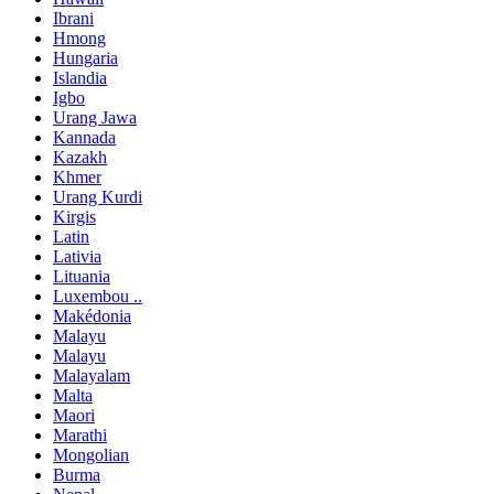
Ibrani
Hmong
Hungaria
Islandia
Igbo
Urang Jawa
Kannada
Kazakh
Khmer
Urang Kurdi
Kirgis
Latin
Lativia
Lituania
Luxembou ..
Makédonia
Malayu
Malayu
Malayalam
Malta
Maori
Marathi
Mongolian
Burma