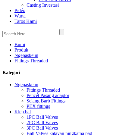
Casting Investasi
Pidéo
Warta
Taros Kami
Bumi
Produk
Ngepaskeun
Fittings Threaded
Kategori
Ngepaskeun
Fittings Threaded
Pencét Pasang adaptor
Selang Barb Fittings
PEX fittings
Klep bal
1PC Ball Valves
2PC Ball Valves
3PC Ball Valves
Ball Valves kalayan ningkatna pad