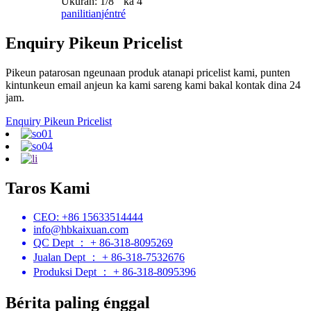
Ukuran: 1/8 '' ka 4 ''
panilitian
jéntré
Enquiry Pikeun Pricelist
Pikeun patarosan ngeunaan produk atanapi pricelist kami, punten
kintunkeun email anjeun ka kami sareng kami bakal kontak dina 24
jam.
Enquiry Pikeun Pricelist
Taros Kami
CEO: +86 15633514444
info@hbkaixuan.com
QC Dept ： + 86-318-8095269
Jualan Dept ： + 86-318-7532676
Produksi Dept ： + 86-318-8095396
Bérita paling énggal