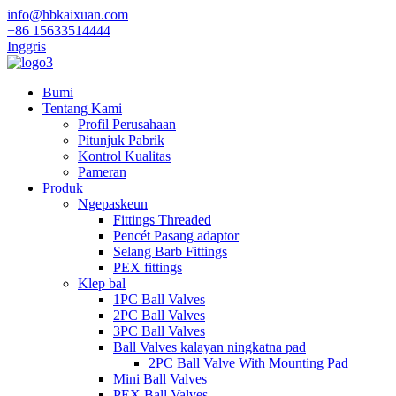
info@hbkaixuan.com
+86 15633514444
Inggris
Bumi
Tentang Kami
Profil Perusahaan
Pitunjuk Pabrik
Kontrol Kualitas
Pameran
Produk
Ngepaskeun
Fittings Threaded
Pencét Pasang adaptor
Selang Barb Fittings
PEX fittings
Klep bal
1PC Ball Valves
2PC Ball Valves
3PC Ball Valves
Ball Valves kalayan ningkatna pad
2PC Ball Valve With Mounting Pad
Mini Ball Valves
PEX Ball Valves